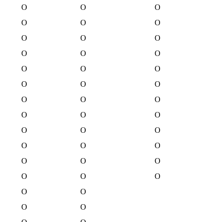
O
O
O
O
O
O
O
O
O
O
O
O
O
O
O
O
O
O
O
O
O
O
O
O
O
O
O
O
O
O
O
O
O
O
O
O
O
O
O
O