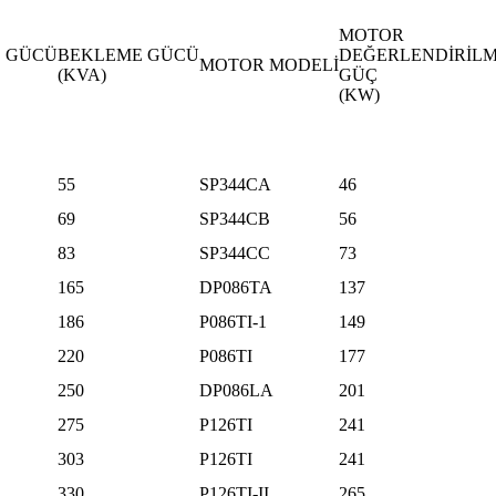
MOTOR
 GÜCÜ
BEKLEME GÜCÜ
DEĞERLENDİRİLM
MOTOR MODELİ
(KVA)
GÜÇ
(KW)
55
SP344CA
46
69
SP344CB
56
83
SP344CC
73
165
DP086TA
137
186
P086TI-1
149
220
P086TI
177
250
DP086LA
201
275
P126TI
241
303
P126TI
241
330
P126TI-II
265