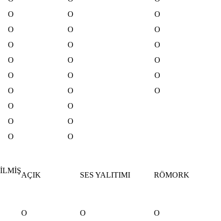
O
O
O
O
O
O
O
O
O
O
O
O
O
O
O
O
O
O
O
O
O
O
O
O
İLMİŞ
AÇIK
SES YALITIMI
RÖMORK
O
O
O