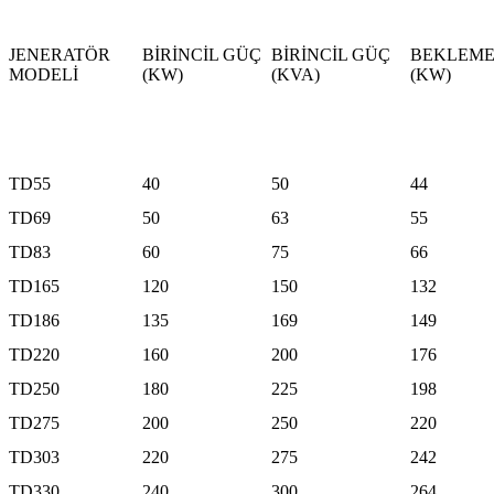
JENERATÖR
BİRİNCİL GÜÇ
BİRİNCİL GÜÇ
BEKLEME
MODELİ
(KW)
(KVA)
(KW)
TD55
40
50
44
TD69
50
63
55
TD83
60
75
66
TD165
120
150
132
TD186
135
169
149
TD220
160
200
176
TD250
180
225
198
TD275
200
250
220
TD303
220
275
242
TD330
240
300
264