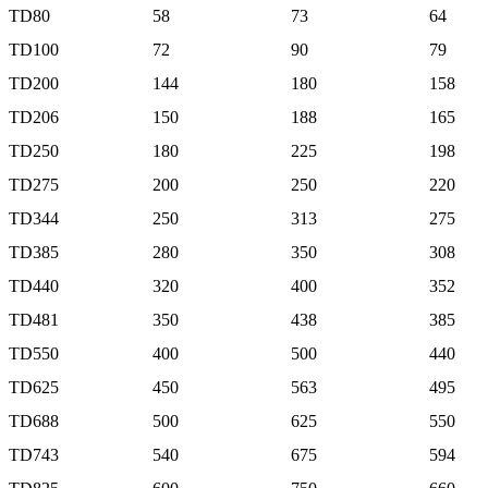
TD80
58
73
64
TD100
72
90
79
TD200
144
180
158
TD206
150
188
165
TD250
180
225
198
TD275
200
250
220
TD344
250
313
275
TD385
280
350
308
TD440
320
400
352
TD481
350
438
385
TD550
400
500
440
TD625
450
563
495
TD688
500
625
550
TD743
540
675
594