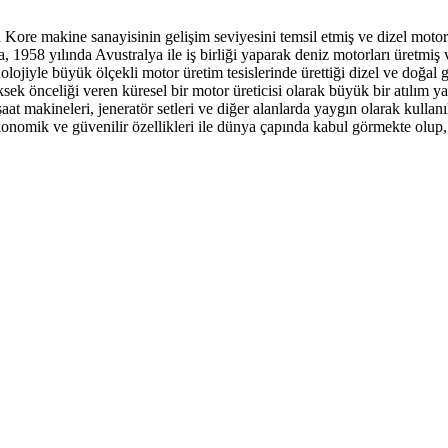
ore makine sanayisinin gelişim seviyesini temsil etmiş ve dizel motorla
 1958 yılında Avustralya ile iş birliği yaparak deniz motorları üretmiş v
lojiyle büyük ölçekli motor üretim tesislerinde ürettiği dizel ve doğal 
k önceliği veren küresel bir motor üreticisi olarak büyük bir atılım y
nşaat makineleri, jeneratör setleri ve diğer alanlarda yaygın olarak kul
ekonomik ve güvenilir özellikleri ile dünya çapında kabul görmekte olup, 