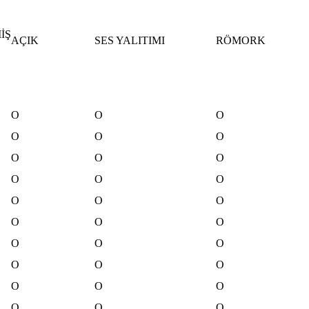
İŞ
AÇIK
SES YALITIMI
RÖMORK
O
O
O
O
O
O
O
O
O
O
O
O
O
O
O
O
O
O
O
O
O
O
O
O
O
O
O
O
O
O