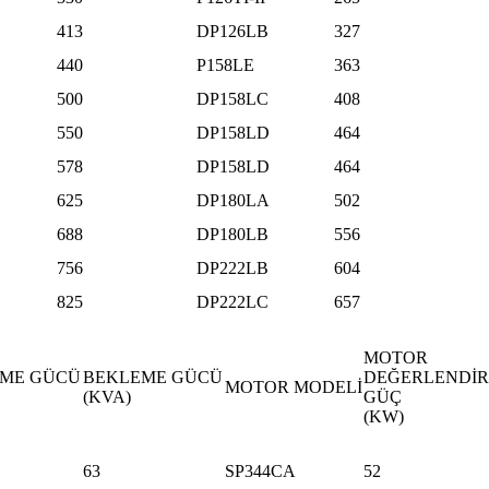
413
DP126LB
327
440
P158LE
363
500
DP158LC
408
550
DP158LD
464
578
DP158LD
464
625
DP180LA
502
688
DP180LB
556
756
DP222LB
604
825
DP222LC
657
MOTOR
ME GÜCÜ
BEKLEME GÜCÜ
DEĞERLENDİR
MOTOR MODELİ
(KVA)
GÜÇ
(KW)
63
SP344CA
52