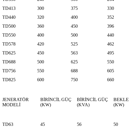
TD413
300
375
330
TD440
320
400
352
TD500
360
450
396
TD550
400
500
440
TD578
420
525
462
TD625
450
563
495
TD688
500
625
550
TD756
550
688
605
TD825
600
750
660
JENERATÖR
BİRİNCİL GÜÇ
BİRİNCİL GÜÇ
BEKLE
MODELİ
(KW)
(KVA)
(KW)
TD63
45
56
50