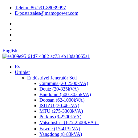
Telefon:
86-591-88039997
E-posta:
sales@mamopower.com
English
Ev
Ürünler
Endüstriyel Jeneratör Seti
Cummins (20-2500kVA)
Deutz (20-825kVA)
Baudouin (500-3025kVA)
Doosan (62-1000kVA)
ISUZU (20-46kVA)
MTU (275-3300kVA)
Perkins (9-2500kVA)
Mitsubishi （625-2500kVA）
Fawde (15-413kVA)
Yangdong (8-83kVA)