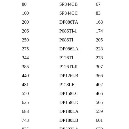
80
SP344CB
67
100
SP344CC
83
200
DP086TA
168
206
P086TI-1
174
250
P086TI
205
275
DP086LA
228
344
P126TI
278
385
P126TI-II
307
440
DP126LB
366
481
P158LE
402
550
DP158LC
466
625
DP158LD
505
688
DP180LA
559
743
DP180LB
601