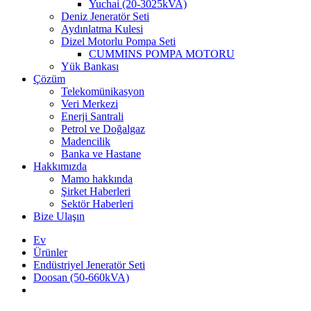
Yuchai (20-3025kVA)
Deniz Jeneratör Seti
Aydınlatma Kulesi
Dizel Motorlu Pompa Seti
CUMMINS POMPA MOTORU
Yük Bankası
Çözüm
Telekomünikasyon
Veri Merkezi
Enerji Santrali
Petrol ve Doğalgaz
Madencilik
Banka ve Hastane
Hakkımızda
Mamo hakkında
Şirket Haberleri
Sektör Haberleri
Bize Ulaşın
Ev
Ürünler
Endüstriyel Jeneratör Seti
Doosan (50-660kVA)