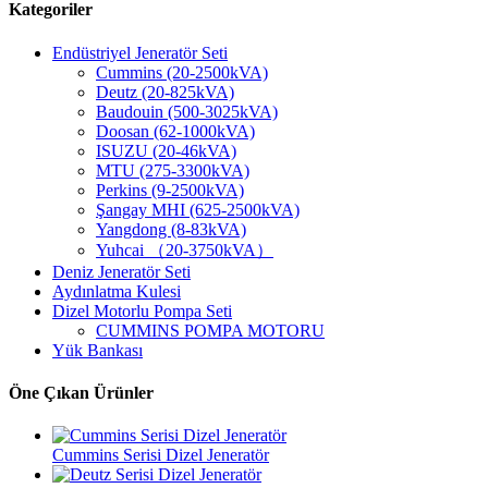
Kategoriler
Endüstriyel Jeneratör Seti
Cummins (20-2500kVA)
Deutz (20-825kVA)
Baudouin (500-3025kVA)
Doosan (62-1000kVA)
ISUZU (20-46kVA)
MTU (275-3300kVA)
Perkins (9-2500kVA)
Şangay MHI (625-2500kVA)
Yangdong (8-83kVA)
Yuhcai （20-3750kVA）
Deniz Jeneratör Seti
Aydınlatma Kulesi
Dizel Motorlu Pompa Seti
CUMMINS POMPA MOTORU
Yük Bankası
Öne Çıkan Ürünler
Cummins Serisi Dizel Jeneratör