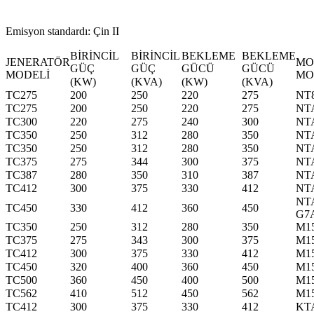
Emisyon standardı: Çin II
BİRİNCİL
BİRİNCİL
BEKLEME
BEKLEME
JENERATÖR
MO
GÜÇ
GÜÇ
GÜCÜ
GÜCÜ
MODELİ
MO
(KW)
(KVA)
(KW)
(KVA)
TC275
200
250
220
275
NT
TC275
200
250
220
275
NT
TC300
220
275
240
300
NT
TC350
250
312
280
350
NT
TC350
250
312
280
350
NT
TC375
275
344
300
375
NT
TC387
280
350
310
387
NT
TC412
300
375
330
412
NT
NT
TC450
330
412
360
450
G7
TC350
250
312
280
350
M1
TC375
275
343
300
375
M1
TC412
300
375
330
412
M1
TC450
320
400
360
450
M1
TC500
360
450
400
500
M1
TC562
410
512
450
562
M1
TC412
300
375
330
412
KT