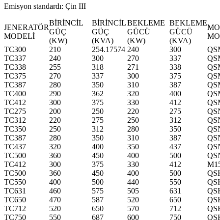
Emisyon standardı: Çin III
BİRİNCİL
BİRİNCİL
BEKLEME
BEKLEME
JENERATÖR
MO
GÜÇ
GÜÇ
GÜCÜ
GÜCÜ
MODELİ
MO
(KW)
(KVA)
(KW)
(KVA)
TC300
210
254.17574
240
300
QS
TC337
240
300
270
337
QS
TC338
255
318
271
338
QS
TC375
270
337
300
375
QS
TC387
280
350
310
387
QS
TC400
290
362
320
400
QS
TC412
300
375
330
412
QS
TC275
200
250
220
275
QS
TC312
220
275
250
312
QS
TC350
250
312
280
350
QS
TC387
280
350
310
387
QS
TC437
320
400
350
437
QS
TC500
360
450
400
500
QS
TC412
300
375
330
412
M1
TC500
360
450
400
500
QS
TC550
400
500
440
550
QS
TC631
460
575
505
631
QS
TC650
470
587
520
650
QS
TC712
520
650
570
712
QS
TC750
550
687
600
750
QS