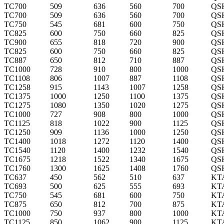
TC700
509
636
560
700
QS
TC700
509
636
560
700
QS
TC750
545
681
600
750
QS
TC825
600
750
660
825
QS
TC900
655
818
720
900
QS
TC825
600
750
660
825
QS
TC887
650
812
710
887
QS
TC1000
728
910
800
1000
QS
TC1108
806
1007
887
1108
QS
TC1258
915
1143
1007
1258
QS
TC1375
1000
1250
1100
1375
QS
TC1275
1080
1350
1020
1275
QS
TC1000
727
908
800
1000
QS
TC1125
818
1022
900
1125
QS
TC1250
909
1136
1000
1250
QS
TC1400
1018
1272
1120
1400
QS
TC1540
1120
1400
1232
1540
QS
TC1675
1218
1522
1340
1675
QS
TC1760
1300
1625
1408
1760
QS
TC637
450
562
510
637
KT
TC693
500
625
555
693
KT
TC750
545
681
600
750
KT
TC875
650
812
700
875
KT
TC1000
750
937
800
1000
KT
TC1125
850
1062
900
1125
KT