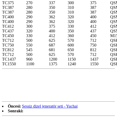
TC375
270
337
300
375
QS
TC387
280
350
310
387
QS
TC387
280
350
310
387
QS
TC400
290
362
320
400
QS
TC400
290
362
320
400
QS
TC412
300
375
330
412
QS
TC437
320
400
350
437
QS
TC450
330
412
360
450
M1
TC712
500
625
570
712
QS
TC750
550
687
600
750
QS
TC812
545
681
650
812
QS
TC712
500
625
570
712
QS
TC1437
960
1200
1150
1437
QS
TC1550
1100
1375
1240
1550
QS
Öncesi:
Sessiz dizel jeneratör seti - Yuchai
Sonraki: