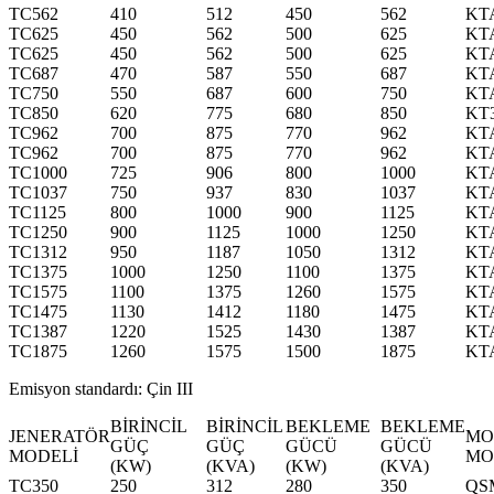
TC562
410
512
450
562
KT
TC625
450
562
500
625
KT
TC625
450
562
500
625
KT
TC687
470
587
550
687
KT
TC750
550
687
600
750
KT
TC850
620
775
680
850
KT
TC962
700
875
770
962
KT
TC962
700
875
770
962
KT
TC1000
725
906
800
1000
KT
TC1037
750
937
830
1037
KT
TC1125
800
1000
900
1125
KT
TC1250
900
1125
1000
1250
KT
TC1312
950
1187
1050
1312
KT
TC1375
1000
1250
1100
1375
KT
TC1575
1100
1375
1260
1575
KT
TC1475
1130
1412
1180
1475
KT
TC1387
1220
1525
1430
1387
KT
TC1875
1260
1575
1500
1875
KT
Emisyon standardı: Çin III
BİRİNCİL
BİRİNCİL
BEKLEME
BEKLEME
JENERATÖR
MO
GÜÇ
GÜÇ
GÜCÜ
GÜCÜ
MODELİ
MO
(KW)
(KVA)
(KW)
(KVA)
TC350
250
312
280
350
QS