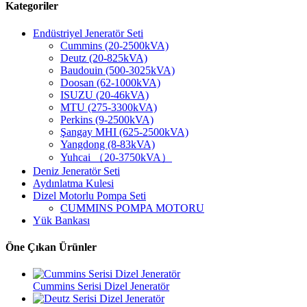
Kategoriler
Endüstriyel Jeneratör Seti
Cummins (20-2500kVA)
Deutz (20-825kVA)
Baudouin (500-3025kVA)
Doosan (62-1000kVA)
ISUZU (20-46kVA)
MTU (275-3300kVA)
Perkins (9-2500kVA)
Şangay MHI (625-2500kVA)
Yangdong (8-83kVA)
Yuhcai （20-3750kVA）
Deniz Jeneratör Seti
Aydınlatma Kulesi
Dizel Motorlu Pompa Seti
CUMMINS POMPA MOTORU
Yük Bankası
Öne Çıkan Ürünler
Cummins Serisi Dizel Jeneratör