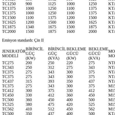
TC1250
900
1125
1000
1250
KT
TC1375
1000
1250
1100
1375
KT
TC1375
1000
1250
1100
1375
KT
TC1500
1100
1375
1200
1500
KT
TC1625
1200
1500
1300
1625
KT
TC1875
1340
1675
1500
1875
KT
TC2000
1500
1875
1600
2000
KT
Emisyon standardı: Çin II
BİRİNCİL
BİRİNCİL
BEKLEME
BEKLEME
JENERATÖR
MO
GÜÇ
GÜÇ
GÜCÜ
GÜCÜ
MODELİ
MO
(KW)
(KVA)
(KW)
(KVA)
TC275
200
250
220
275
NT
TC343
250
312
275
343
NT
TC375
275
343
300
375
NT
TC375
275
343
300
375
NT
TC437
315
393
350
437
NT
TC375
275
343
300
375
M1
TC412
300
375
330
412
M1
TC450
330
412
360
450
M1
TC500
360
450
400
500
M1
TC525
380
475
420
525
M1
TC562
410
512
450
562
M1
TC500
350
437
400
500
KT