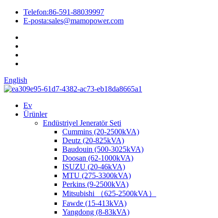
Telefon:
86-591-88039997
E-posta:
sales@mamopower.com
English
Ev
Ürünler
Endüstriyel Jeneratör Seti
Cummins (20-2500kVA)
Deutz (20-825kVA)
Baudouin (500-3025kVA)
Doosan (62-1000kVA)
ISUZU (20-46kVA)
MTU (275-3300kVA)
Perkins (9-2500kVA)
Mitsubishi （625-2500kVA）
Fawde (15-413kVA)
Yangdong (8-83kVA)