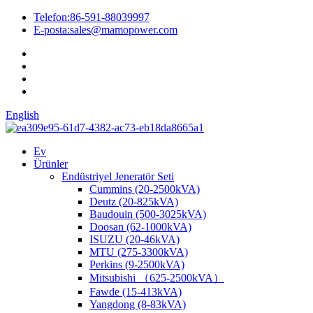
Telefon:
86-591-88039997
E-posta:
sales@mamopower.com
English
Ev
Ürünler
Endüstriyel Jeneratör Seti
Cummins (20-2500kVA)
Deutz (20-825kVA)
Baudouin (500-3025kVA)
Doosan (62-1000kVA)
ISUZU (20-46kVA)
MTU (275-3300kVA)
Perkins (9-2500kVA)
Mitsubishi （625-2500kVA）
Fawde (15-413kVA)
Yangdong (8-83kVA)