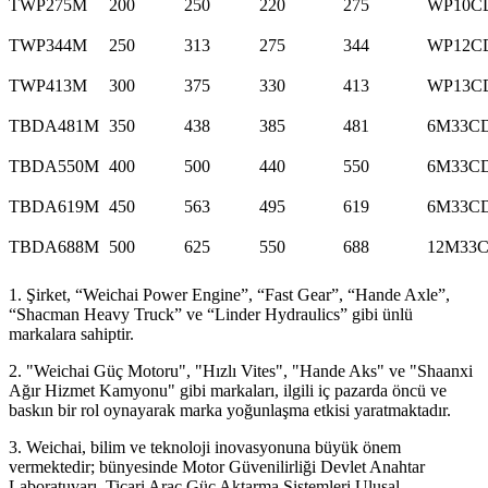
TWP275M
200
250
220
275
WP10CD
TWP344M
250
313
275
344
WP12CD
TWP413M
300
375
330
413
WP13CD
TBDA481M
350
438
385
481
6M33CD
TBDA550M
400
500
440
550
6M33CD
TBDA619M
450
563
495
619
6M33CD
TBDA688M
500
625
550
688
12M33C
1. Şirket, “Weichai Power Engine”, “Fast Gear”, “Hande Axle”,
“Shacman Heavy Truck” ve “Linder Hydraulics” gibi ünlü
markalara sahiptir.
2. "Weichai Güç Motoru", "Hızlı Vites", "Hande Aks" ve "Shaanxi
Ağır Hizmet Kamyonu" gibi markaları, ilgili iç pazarda öncü ve
baskın bir rol oynayarak marka yoğunlaşma etkisi yaratmaktadır.
3. Weichai, bilim ve teknoloji inovasyonuna büyük önem
vermektedir; bünyesinde Motor Güvenilirliği Devlet Anahtar
Laboratuvarı, Ticari Araç Güç Aktarma Sistemleri Ulusal