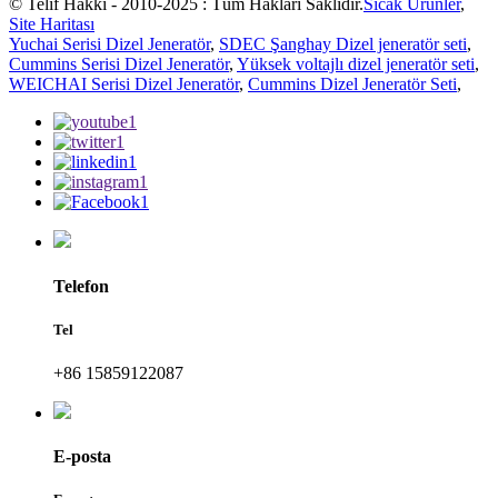
© Telif Hakkı - 2010-2025 : Tüm Hakları Saklıdır.
Sıcak Ürünler
,
Site Haritası
Yuchai Serisi Dizel Jeneratör
,
SDEC Şanghay Dizel jeneratör seti
,
Cummins Serisi Dizel Jeneratör
,
Yüksek voltajlı dizel jeneratör seti
,
WEICHAI Serisi Dizel Jeneratör
,
Cummins Dizel Jeneratör Seti
,
Telefon
Tel
+86 15859122087
E-posta