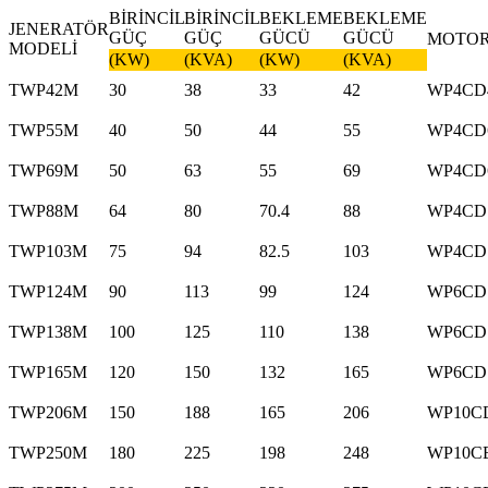
BİRİNCİL
BİRİNCİL
BEKLEME
BEKLEME
JENERATÖR
GÜÇ
GÜÇ
GÜCÜ
GÜCÜ
MOTOR
MODELİ
(KW)
(KVA)
(KW)
(KVA)
TWP42M
30
38
33
42
WP4CD
TWP55M
40
50
44
55
WP4CD
TWP69M
50
63
55
69
WP4CD
TWP88M
64
80
70.4
88
WP4CD
TWP103M
75
94
82.5
103
WP4CD
TWP124M
90
113
99
124
WP6CD
TWP138M
100
125
110
138
WP6CD
TWP165M
120
150
132
165
WP6CD
TWP206M
150
188
165
206
WP10CD
TWP250M
180
225
198
248
WP10CE